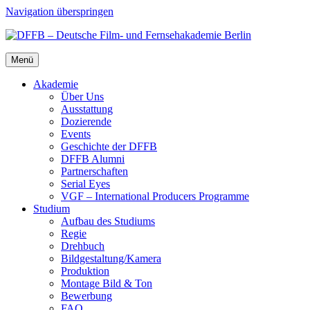
Navigation überspringen
Menü
Aka­de­mie
Über Uns
Aus­stat­tung
Dozie­ren­de
Events
Geschich­te der DFFB
DFFB Alum­ni
Part­ner­schaf­ten
Seri­al Eyes
VGF – Inter­na­tio­nal Pro­du­cers Pro­gram­me
Stu­di­um
Auf­bau des Stu­di­ums
Regie
Dreh­buch
Bildgestaltung/​​Kamera
Pro­duk­ti­on
Mon­ta­ge Bild & Ton
Bewer­bung
FAQ