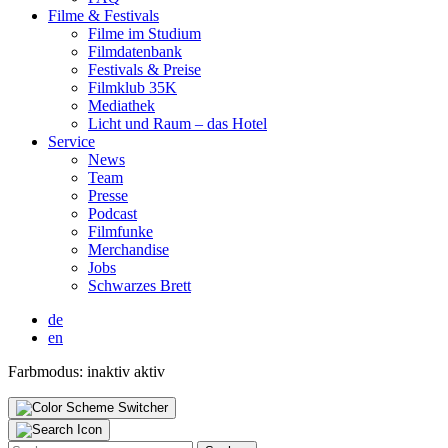
Fil­me & Fes­ti­vals
Fil­me im Stu­di­um
Film­da­ten­bank
Fes­ti­vals & Prei­se
Film­klub 35K
Media­thek
Licht und Raum – das Hotel
Ser­vice
News
Team
Pres­se
Pod­cast
Film­fun­ke
Mer­chan­di­se
Jobs
Schwar­zes Brett
de
en
Farbmodus:
inaktiv
aktiv