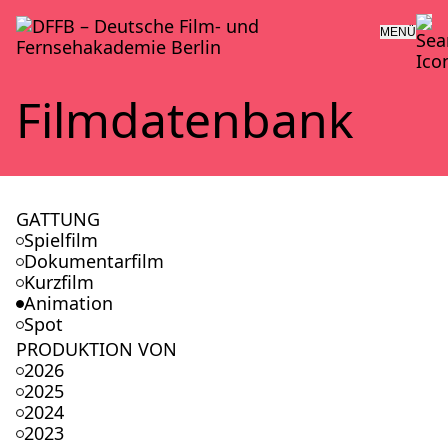
MENÜ
Film­da­ten­bank
GATTUNG
Spielfilm
Dokumentarfilm
Kurzfilm
Animation
Spot
PRODUKTION VON
2026
2025
2024
2023