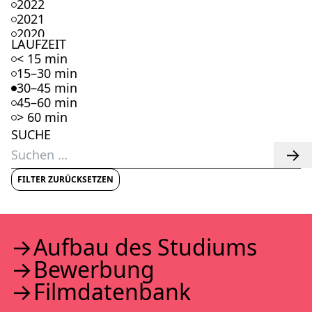
2022
2021
2020
LAUFZEIT
2019
< 15 min
2018
15–30 min
2017
30–45 min
2016
45–60 min
2015
> 60 min
2014
SUCHE
2013
Suchen
2012
nach:
2011
2010
FILTER ZURÜCKSETZEN
2009
2008
2007
2006
Auf­bau des Stu­di­ums
2005
Bewer­bung
2004
2003
Film­da­ten­bank
2002