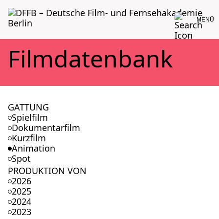
MENÜ
Film­da­ten­bank
GATTUNG
Spielfilm
Dokumentarfilm
Kurzfilm
Animation
Spot
PRODUKTION VON
2026
2025
2024
2023