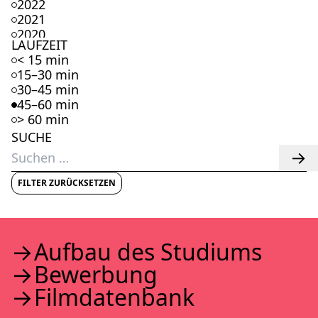
2022
2021
2020
LAUFZEIT
2019
< 15 min
2018
15–30 min
2017
30–45 min
2016
45–60 min
2015
> 60 min
2014
SUCHE
2013
Suchen
2012
nach:
2011
2010
FILTER ZURÜCKSETZEN
2009
2008
2007
2006
Auf­bau des Stu­di­ums
2005
Bewer­bung
2004
2003
Film­da­ten­bank
2002