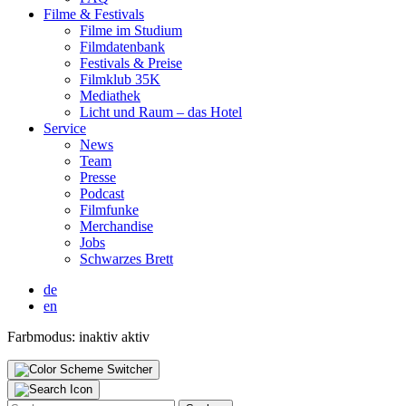
Fil­me & Fes­ti­vals
Fil­me im Stu­di­um
Film­da­ten­bank
Fes­ti­vals & Prei­se
Film­klub 35K
Media­thek
Licht und Raum – das Hotel
Ser­vice
News
Team
Pres­se
Pod­cast
Film­fun­ke
Mer­chan­di­se
Jobs
Schwar­zes Brett
de
en
Farbmodus:
inaktiv
aktiv