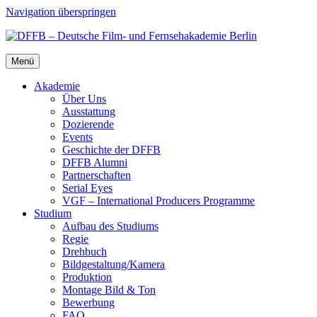
Navigation überspringen
Menü
Aka­de­mie
Über Uns
Aus­stat­tung
Dozie­ren­de
Events
Geschich­te der DFFB
DFFB Alum­ni
Part­ner­schaf­ten
Seri­al Eyes
VGF – Inter­na­tio­nal Pro­du­cers Pro­gram­me
Stu­di­um
Auf­bau des Stu­di­ums
Regie
Dreh­buch
Bildgestaltung/​​Kamera
Pro­duk­ti­on
Mon­ta­ge Bild & Ton
Bewer­bung
FAQ