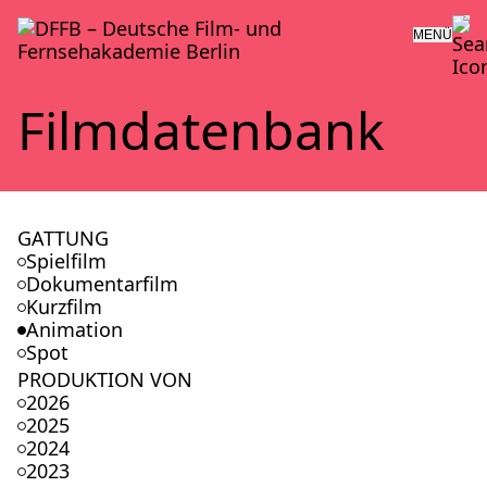
MENÜ
Film­da­ten­bank
GATTUNG
Spielfilm
Dokumentarfilm
Kurzfilm
Animation
Spot
PRODUKTION VON
2026
2025
2024
2023