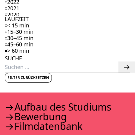
2022
2021
2020
LAUFZEIT
2019
< 15 min
2018
15–30 min
2017
30–45 min
2016
45–60 min
2015
> 60 min
2014
SUCHE
2013
Suchen
2012
nach:
2011
2010
FILTER ZURÜCKSETZEN
2009
2008
2007
2006
Auf­bau des Stu­di­ums
2005
Bewer­bung
2004
2003
Film­da­ten­bank
2002