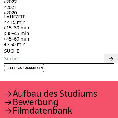
2022
2021
2020
LAUFZEIT
2019
< 15 min
2018
15–30 min
2017
30–45 min
2016
45–60 min
2015
> 60 min
2014
SUCHE
2013
Suchen
2012
nach:
2011
2010
FILTER ZURÜCKSETZEN
2009
2008
2007
2006
Auf­bau des Stu­di­ums
2005
Bewer­bung
2004
2003
Film­da­ten­bank
2002