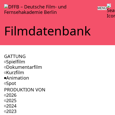
MENÜ
Film­da­ten­bank
GATTUNG
Spielfilm
Dokumentarfilm
Kurzfilm
Animation
Spot
PRODUKTION VON
2026
2025
2024
2023