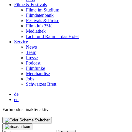
Fil­me & Fes­ti­vals
Fil­me im Stu­di­um
Film­da­ten­bank
Fes­ti­vals & Prei­se
Film­klub 35K
Media­thek
Licht und Raum – das Hotel
Ser­vice
News
Team
Pres­se
Pod­cast
Film­fun­ke
Mer­chan­di­se
Jobs
Schwar­zes Brett
de
en
Farbmodus:
inaktiv
aktiv