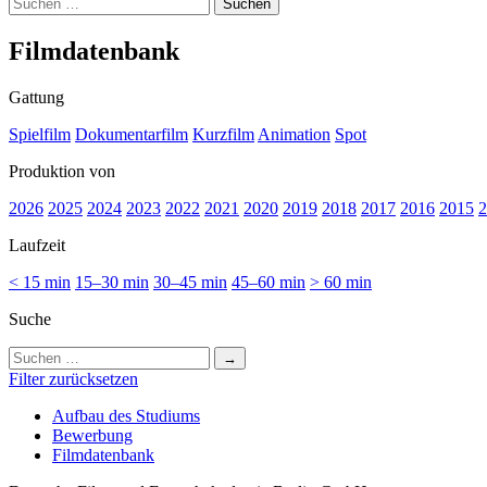
Suchen
nach:
Film­da­ten­bank
Gattung
Spielfilm
Dokumentarfilm
Kurzfilm
Animation
Spot
Produktion von
2026
2025
2024
2023
2022
2021
2020
2019
2018
2017
2016
2015
2
Laufzeit
< 15 min
15–30 min
30–45 min
45–60 min
> 60 min
Suche
Suchen
nach:
Filter zurücksetzen
Auf­bau des Stu­di­ums
Bewer­bung
Film­da­ten­bank