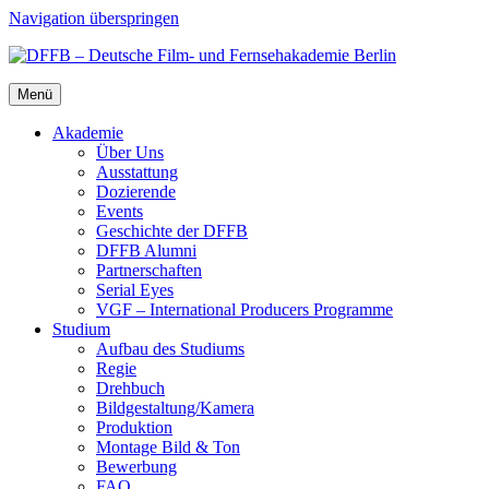
Navigation überspringen
Menü
Aka­de­mie
Über Uns
Aus­stat­tung
Dozie­ren­de
Events
Geschich­te der DFFB
DFFB Alum­ni
Part­ner­schaf­ten
Seri­al Eyes
VGF – Inter­na­tio­nal Pro­du­cers Pro­gram­me
Stu­di­um
Auf­bau des Stu­di­ums
Regie
Dreh­buch
Bildgestaltung/​​Kamera
Pro­duk­ti­on
Mon­ta­ge Bild & Ton
Bewer­bung
FAQ