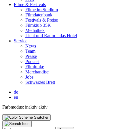
Fil­me & Fes­ti­vals
Fil­me im Stu­di­um
Film­da­ten­bank
Fes­ti­vals & Prei­se
Film­klub 35K
Media­thek
Licht und Raum – das Hotel
Ser­vice
News
Team
Pres­se
Pod­cast
Film­fun­ke
Mer­chan­di­se
Jobs
Schwar­zes Brett
de
en
Farbmodus:
inaktiv
aktiv