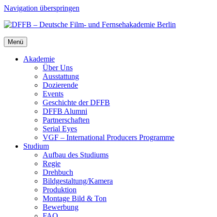
Navigation überspringen
Menü
Aka­de­mie
Über Uns
Aus­stat­tung
Dozie­ren­de
Events
Geschich­te der DFFB
DFFB Alum­ni
Part­ner­schaf­ten
Seri­al Eyes
VGF – Inter­na­tio­nal Pro­du­cers Pro­gram­me
Stu­di­um
Auf­bau des Stu­di­ums
Regie
Dreh­buch
Bildgestaltung/​​Kamera
Pro­duk­ti­on
Mon­ta­ge Bild & Ton
Bewer­bung
FAQ