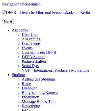
Navigation überspringen
Menü
Aka­de­mie
Über Uns
Aus­stat­tung
Dozie­ren­de
Events
Geschich­te der DFFB
DFFB Alum­ni
Part­ner­schaf­ten
Seri­al Eyes
VGF – Inter­na­tio­nal Pro­du­cers Pro­gram­me
Stu­di­um
Auf­bau des Stu­di­ums
Regie
Dreh­buch
Bildgestaltung/​​Kamera
Pro­duk­ti­on
Mon­ta­ge Bild & Ton
Bewer­bung
FAQ