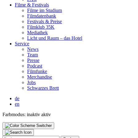
Fil­me & Fes­ti­vals
Fil­me im Stu­di­um
Film­da­ten­bank
Fes­ti­vals & Prei­se
Film­klub 35K
Media­thek
Licht und Raum – das Hotel
Ser­vice
News
Team
Pres­se
Pod­cast
Film­fun­ke
Mer­chan­di­se
Jobs
Schwar­zes Brett
de
en
Farbmodus:
inaktiv
aktiv