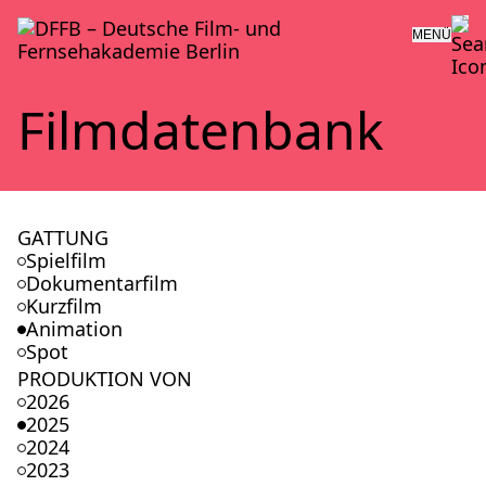
MENÜ
Film­da­ten­bank
GATTUNG
Spielfilm
Dokumentarfilm
Kurzfilm
Animation
Spot
PRODUKTION VON
2026
2025
2024
2023