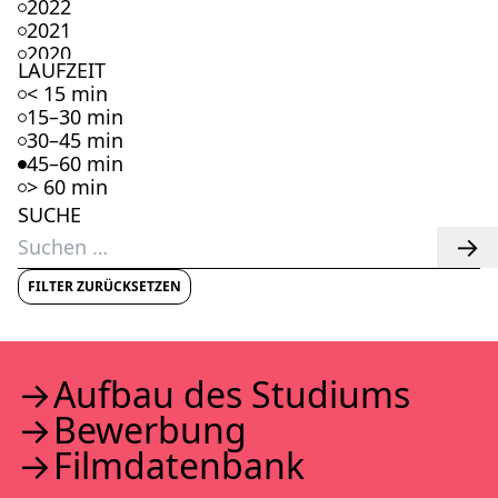
2022
2021
2020
LAUFZEIT
2019
< 15 min
2018
15–30 min
2017
30–45 min
2016
45–60 min
2015
> 60 min
2014
SUCHE
2013
Suchen
2012
nach:
2011
2010
FILTER ZURÜCKSETZEN
2009
2008
2007
2006
Auf­bau des Stu­di­ums
2005
Bewer­bung
2004
2003
Film­da­ten­bank
2002