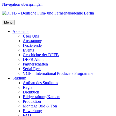
Navigation überspringen
Menü
Aka­de­mie
Über Uns
Aus­stat­tung
Dozie­ren­de
Events
Geschich­te der DFFB
DFFB Alum­ni
Part­ner­schaf­ten
Seri­al Eyes
VGF – Inter­na­tio­nal Pro­du­cers Pro­gram­me
Stu­di­um
Auf­bau des Stu­di­ums
Regie
Dreh­buch
Bildgestaltung/​​Kamera
Pro­duk­ti­on
Mon­ta­ge Bild & Ton
Bewer­bung
FAQ