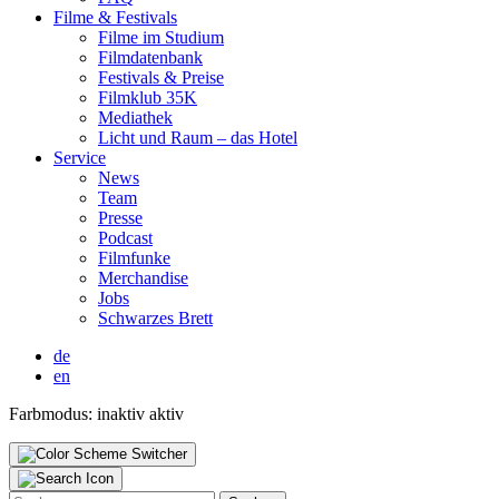
Fil­me & Fes­ti­vals
Fil­me im Stu­di­um
Film­da­ten­bank
Fes­ti­vals & Prei­se
Film­klub 35K
Media­thek
Licht und Raum – das Hotel
Ser­vice
News
Team
Pres­se
Pod­cast
Film­fun­ke
Mer­chan­di­se
Jobs
Schwar­zes Brett
de
en
Farbmodus:
inaktiv
aktiv