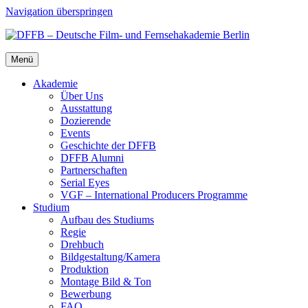
Navigation überspringen
Menü
Aka­de­mie
Über Uns
Aus­stat­tung
Dozie­ren­de
Events
Geschich­te der DFFB
DFFB Alum­ni
Part­ner­schaf­ten
Seri­al Eyes
VGF – Inter­na­tio­nal Pro­du­cers Pro­gram­me
Stu­di­um
Auf­bau des Stu­di­ums
Regie
Dreh­buch
Bildgestaltung/​​Kamera
Pro­duk­ti­on
Mon­ta­ge Bild & Ton
Bewer­bung
FAQ