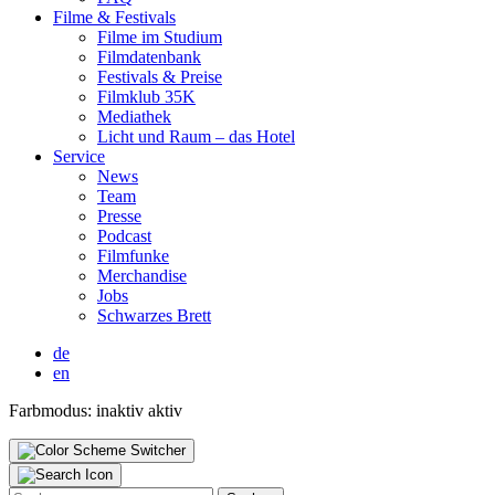
Fil­me & Fes­ti­vals
Fil­me im Stu­di­um
Film­da­ten­bank
Fes­ti­vals & Prei­se
Film­klub 35K
Media­thek
Licht und Raum – das Hotel
Ser­vice
News
Team
Pres­se
Pod­cast
Film­fun­ke
Mer­chan­di­se
Jobs
Schwar­zes Brett
de
en
Farbmodus:
inaktiv
aktiv