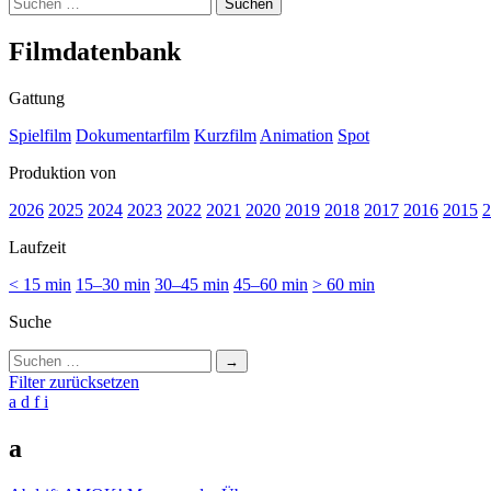
Suchen
nach:
Film­da­ten­bank
Gattung
Spielfilm
Dokumentarfilm
Kurzfilm
Animation
Spot
Produktion von
2026
2025
2024
2023
2022
2021
2020
2019
2018
2017
2016
2015
2
Laufzeit
< 15 min
15–30 min
30–45 min
45–60 min
> 60 min
Suche
Suchen
nach:
Filter zurücksetzen
a
d
f
i
a