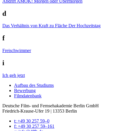
Abdrift
AMOK! Morgen oder Übermorgen
d
Das Verhältnis von Kraft zu Fläche
Der Hochzeitstag
f
Freischwimmer
i
Ich geh jetzt
Auf­bau des Stu­di­ums
Bewer­bung
Film­da­ten­bank
Deutsche Film- und Fernseh­akademie Berlin GmbH
Friedrich-Krause-Ufer 19 | 13353 Berlin
t: +49 30 257 59–0
f: +49 30 257 59–161