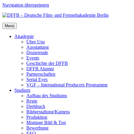
Navigation überspringen
Menü
Aka­de­mie
Über Uns
Aus­stat­tung
Dozie­ren­de
Events
Geschich­te der DFFB
DFFB Alum­ni
Part­ner­schaf­ten
Seri­al Eyes
VGF – Inter­na­tio­nal Pro­du­cers Pro­gram­me
Stu­di­um
Auf­bau des Stu­di­ums
Regie
Dreh­buch
Bildgestaltung/​​Kamera
Pro­duk­ti­on
Mon­ta­ge Bild & Ton
Bewer­bung
FAQ