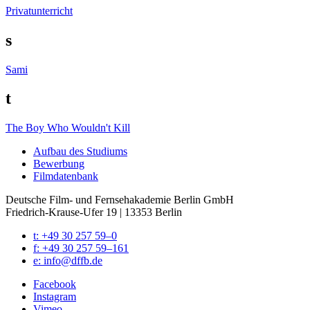
Privatunterricht
s
Sami
t
The Boy Who Wouldn't Kill
Auf­bau des Stu­di­ums
Bewer­bung
Film­da­ten­bank
Deutsche Film- und Fernseh­akademie Berlin GmbH
Friedrich-Krause-Ufer 19 | 13353 Berlin
t: +49 30 257 59–0
f: +49 30 257 59–161
e: info@​dffb.​de
Face­book
Insta­gram
Vimeo