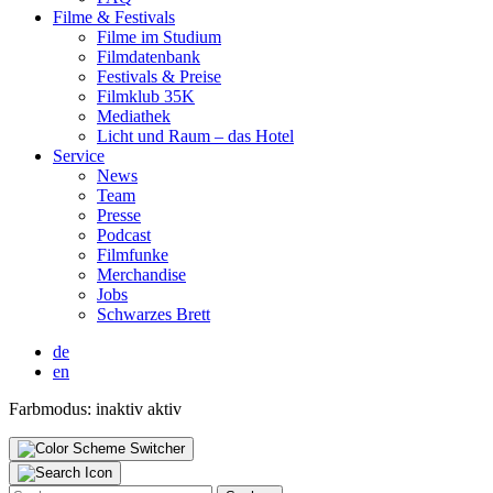
Fil­me & Fes­ti­vals
Fil­me im Stu­di­um
Film­da­ten­bank
Fes­ti­vals & Prei­se
Film­klub 35K
Media­thek
Licht und Raum – das Hotel
Ser­vice
News
Team
Pres­se
Pod­cast
Film­fun­ke
Mer­chan­di­se
Jobs
Schwar­zes Brett
de
en
Farbmodus:
inaktiv
aktiv