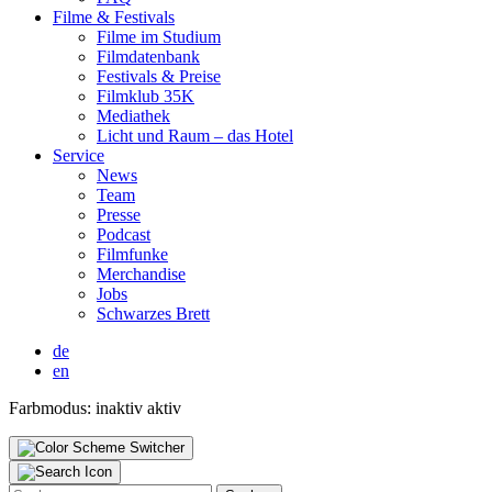
Fil­me & Fes­ti­vals
Fil­me im Stu­di­um
Film­da­ten­bank
Fes­ti­vals & Prei­se
Film­klub 35K
Media­thek
Licht und Raum – das Hotel
Ser­vice
News
Team
Pres­se
Pod­cast
Film­fun­ke
Mer­chan­di­se
Jobs
Schwar­zes Brett
de
en
Farbmodus:
inaktiv
aktiv