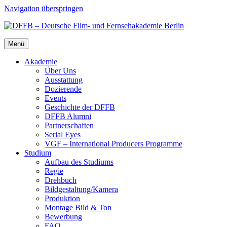
Navigation überspringen
Menü
Aka­de­mie
Über Uns
Aus­stat­tung
Dozie­ren­de
Events
Geschich­te der DFFB
DFFB Alum­ni
Part­ner­schaf­ten
Seri­al Eyes
VGF – Inter­na­tio­nal Pro­du­cers Pro­gram­me
Stu­di­um
Auf­bau des Stu­di­ums
Regie
Dreh­buch
Bildgestaltung/​​Kamera
Pro­duk­ti­on
Mon­ta­ge Bild & Ton
Bewer­bung
FAQ