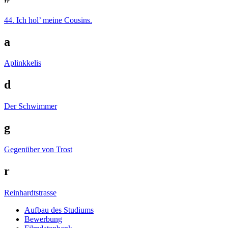
44. Ich hol’ meine Cousins.
a
Aplinkkelis
d
Der Schwimmer
g
Gegenüber von Trost
r
Reinhardtstrasse
Auf­bau des Stu­di­ums
Bewer­bung