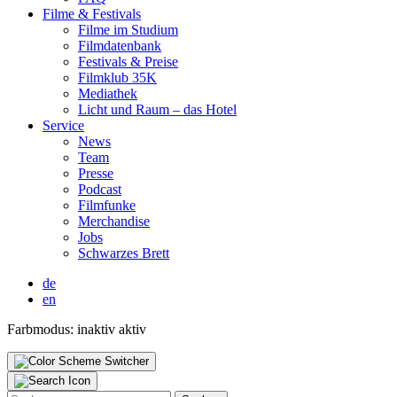
Fil­me & Fes­ti­vals
Fil­me im Stu­di­um
Film­da­ten­bank
Fes­ti­vals & Prei­se
Film­klub 35K
Media­thek
Licht und Raum – das Hotel
Ser­vice
News
Team
Pres­se
Pod­cast
Film­fun­ke
Mer­chan­di­se
Jobs
Schwar­zes Brett
de
en
Farbmodus:
inaktiv
aktiv