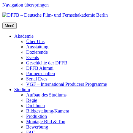
Navigation überspringen
Menü
Aka­de­mie
Über Uns
Aus­stat­tung
Dozie­ren­de
Events
Geschich­te der DFFB
DFFB Alum­ni
Part­ner­schaf­ten
Seri­al Eyes
VGF – Inter­na­tio­nal Pro­du­cers Pro­gram­me
Stu­di­um
Auf­bau des Stu­di­ums
Regie
Dreh­buch
Bildgestaltung/​​Kamera
Pro­duk­ti­on
Mon­ta­ge Bild & Ton
Bewer­bung
FAQ