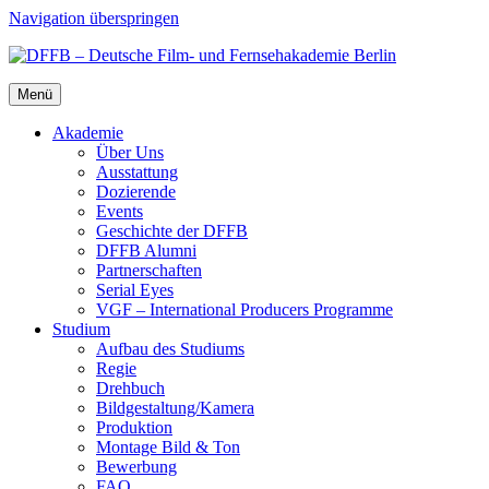
Navigation überspringen
Menü
Aka­de­mie
Über Uns
Aus­stat­tung
Dozie­ren­de
Events
Geschich­te der DFFB
DFFB Alum­ni
Part­ner­schaf­ten
Seri­al Eyes
VGF – Inter­na­tio­nal Pro­du­cers Pro­gram­me
Stu­di­um
Auf­bau des Stu­di­ums
Regie
Dreh­buch
Bildgestaltung/​​Kamera
Pro­duk­ti­on
Mon­ta­ge Bild & Ton
Bewer­bung
FAQ