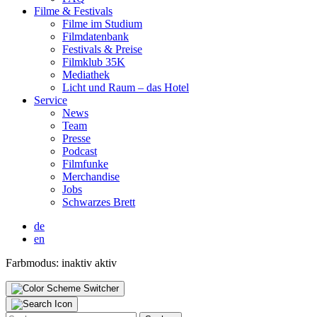
Fil­me & Fes­ti­vals
Fil­me im Stu­di­um
Film­da­ten­bank
Fes­ti­vals & Prei­se
Film­klub 35K
Media­thek
Licht und Raum – das Hotel
Ser­vice
News
Team
Pres­se
Pod­cast
Film­fun­ke
Mer­chan­di­se
Jobs
Schwar­zes Brett
de
en
Farbmodus:
inaktiv
aktiv