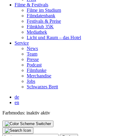
Fil­me & Fes­ti­vals
Fil­me im Stu­di­um
Film­da­ten­bank
Fes­ti­vals & Prei­se
Film­klub 35K
Media­thek
Licht und Raum – das Hotel
Ser­vice
News
Team
Pres­se
Pod­cast
Film­fun­ke
Mer­chan­di­se
Jobs
Schwar­zes Brett
de
en
Farbmodus:
inaktiv
aktiv