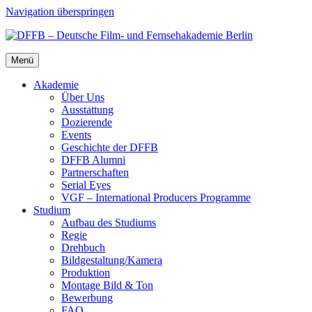
Navigation überspringen
Menü
Aka­de­mie
Über Uns
Aus­stat­tung
Dozie­ren­de
Events
Geschich­te der DFFB
DFFB Alum­ni
Part­ner­schaf­ten
Seri­al Eyes
VGF – Inter­na­tio­nal Pro­du­cers Pro­gram­me
Stu­di­um
Auf­bau des Stu­di­ums
Regie
Dreh­buch
Bildgestaltung/​​Kamera
Pro­duk­ti­on
Mon­ta­ge Bild & Ton
Bewer­bung
FAQ