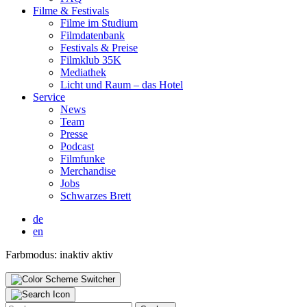
Fil­me & Fes­ti­vals
Fil­me im Stu­di­um
Film­da­ten­bank
Fes­ti­vals & Prei­se
Film­klub 35K
Media­thek
Licht und Raum – das Hotel
Ser­vice
News
Team
Pres­se
Pod­cast
Film­fun­ke
Mer­chan­di­se
Jobs
Schwar­zes Brett
de
en
Farbmodus:
inaktiv
aktiv