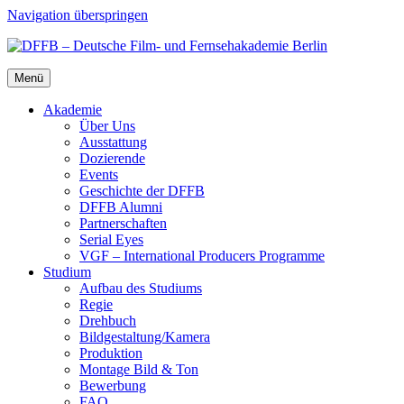
Navigation überspringen
Menü
Aka­de­mie
Über Uns
Aus­stat­tung
Dozie­ren­de
Events
Geschich­te der DFFB
DFFB Alum­ni
Part­ner­schaf­ten
Seri­al Eyes
VGF – Inter­na­tio­nal Pro­du­cers Pro­gram­me
Stu­di­um
Auf­bau des Stu­di­ums
Regie
Dreh­buch
Bildgestaltung/​​Kamera
Pro­duk­ti­on
Mon­ta­ge Bild & Ton
Bewer­bung
FAQ