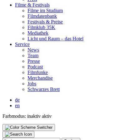
Fil­me & Fes­ti­vals
Fil­me im Stu­di­um
Film­da­ten­bank
Fes­ti­vals & Prei­se
Film­klub 35K
Media­thek
Licht und Raum – das Hotel
Ser­vice
News
Team
Pres­se
Pod­cast
Film­fun­ke
Mer­chan­di­se
Jobs
Schwar­zes Brett
de
en
Farbmodus:
inaktiv
aktiv