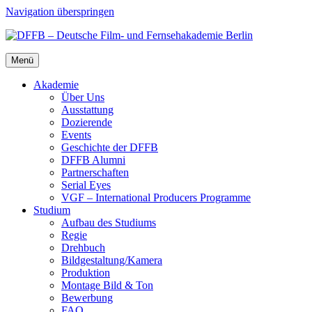
Navigation überspringen
Menü
Aka­de­mie
Über Uns
Aus­stat­tung
Dozie­ren­de
Events
Geschich­te der DFFB
DFFB Alum­ni
Part­ner­schaf­ten
Seri­al Eyes
VGF – Inter­na­tio­nal Pro­du­cers Pro­gram­me
Stu­di­um
Auf­bau des Stu­di­ums
Regie
Dreh­buch
Bildgestaltung/​​Kamera
Pro­duk­ti­on
Mon­ta­ge Bild & Ton
Bewer­bung
FAQ