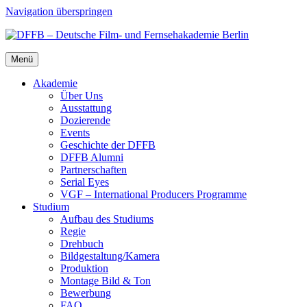
Navigation überspringen
Menü
Aka­de­mie
Über Uns
Aus­stat­tung
Dozie­ren­de
Events
Geschich­te der DFFB
DFFB Alum­ni
Part­ner­schaf­ten
Seri­al Eyes
VGF – Inter­na­tio­nal Pro­du­cers Pro­gram­me
Stu­di­um
Auf­bau des Stu­di­ums
Regie
Dreh­buch
Bildgestaltung/​​Kamera
Pro­duk­ti­on
Mon­ta­ge Bild & Ton
Bewer­bung
FAQ