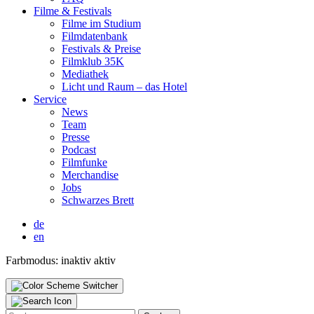
Fil­me & Fes­ti­vals
Fil­me im Stu­di­um
Film­da­ten­bank
Fes­ti­vals & Prei­se
Film­klub 35K
Media­thek
Licht und Raum – das Hotel
Ser­vice
News
Team
Pres­se
Pod­cast
Film­fun­ke
Mer­chan­di­se
Jobs
Schwar­zes Brett
de
en
Farbmodus:
inaktiv
aktiv