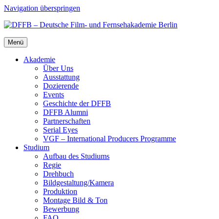
Navigation überspringen
Menü
Aka­de­mie
Über Uns
Aus­stat­tung
Dozie­ren­de
Events
Geschich­te der DFFB
DFFB Alum­ni
Part­ner­schaf­ten
Seri­al Eyes
VGF – Inter­na­tio­nal Pro­du­cers Pro­gram­me
Stu­di­um
Auf­bau des Stu­di­ums
Regie
Dreh­buch
Bildgestaltung/​​Kamera
Pro­duk­ti­on
Mon­ta­ge Bild & Ton
Bewer­bung
FAQ