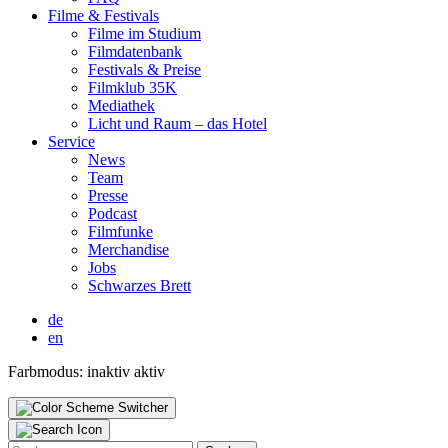
Fil­me & Fes­ti­vals
Fil­me im Stu­di­um
Film­da­ten­bank
Fes­ti­vals & Prei­se
Film­klub 35K
Media­thek
Licht und Raum – das Hotel
Ser­vice
News
Team
Pres­se
Pod­cast
Film­fun­ke
Mer­chan­di­se
Jobs
Schwar­zes Brett
de
en
Farbmodus:
inaktiv
aktiv