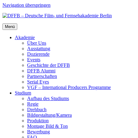
Navigation überspringen
Menü
Aka­de­mie
Über Uns
Aus­stat­tung
Dozie­ren­de
Events
Geschich­te der DFFB
DFFB Alum­ni
Part­ner­schaf­ten
Seri­al Eyes
VGF – Inter­na­tio­nal Pro­du­cers Pro­gram­me
Stu­di­um
Auf­bau des Stu­di­ums
Regie
Dreh­buch
Bildgestaltung/​​Kamera
Pro­duk­ti­on
Mon­ta­ge Bild & Ton
Bewer­bung
FAQ