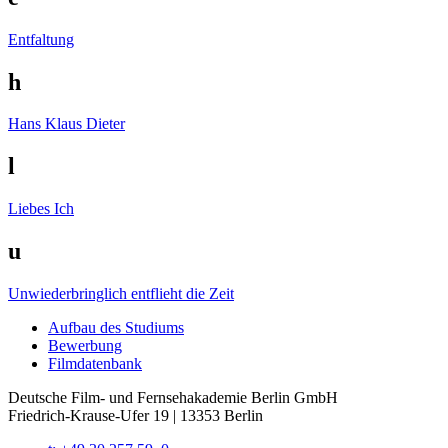
Entfaltung
h
Hans Klaus Dieter
l
Liebes Ich
u
Unwiederbringlich entflieht die Zeit
Auf­bau des Stu­di­ums
Bewer­bung
Film­da­ten­bank
Deutsche Film- und Fernseh­akademie Berlin GmbH
Friedrich-Krause-Ufer 19 | 13353 Berlin