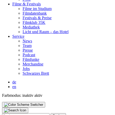
Fil­me & Fes­ti­vals
Fil­me im Stu­di­um
Film­da­ten­bank
Fes­ti­vals & Prei­se
Film­klub 35K
Media­thek
Licht und Raum – das Hotel
Ser­vice
News
Team
Pres­se
Pod­cast
Film­fun­ke
Mer­chan­di­se
Jobs
Schwar­zes Brett
de
en
Farbmodus:
inaktiv
aktiv