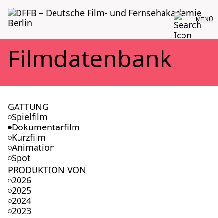
MENÜ
Film­da­ten­bank
GATTUNG
Spielfilm
Dokumentarfilm
Kurzfilm
Animation
Spot
PRODUKTION VON
2026
2025
2024
2023