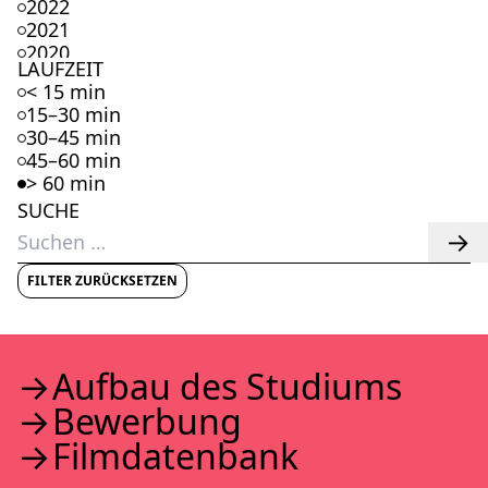
2022
2021
2020
LAUFZEIT
2019
< 15 min
2018
15–30 min
2017
30–45 min
2016
45–60 min
2015
> 60 min
2014
SUCHE
2013
Suchen
2012
nach:
2011
2010
FILTER ZURÜCKSETZEN
2009
2008
2007
2006
Auf­bau des Stu­di­ums
2005
Bewer­bung
2004
2003
Film­da­ten­bank
2002