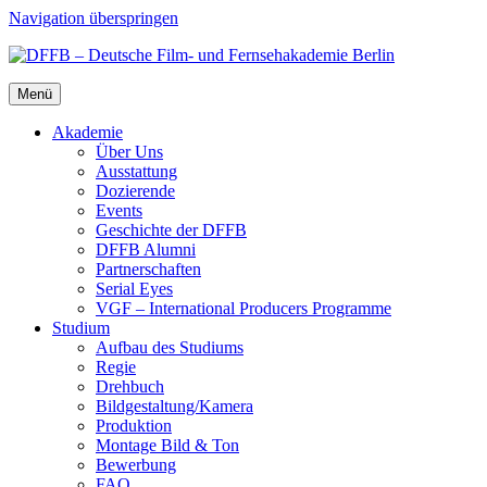
Navigation überspringen
Menü
Aka­de­mie
Über Uns
Aus­stat­tung
Dozie­ren­de
Events
Geschich­te der DFFB
DFFB Alum­ni
Part­ner­schaf­ten
Seri­al Eyes
VGF – Inter­na­tio­nal Pro­du­cers Pro­gram­me
Stu­di­um
Auf­bau des Stu­di­ums
Regie
Dreh­buch
Bildgestaltung/​​Kamera
Pro­duk­ti­on
Mon­ta­ge Bild & Ton
Bewer­bung
FAQ