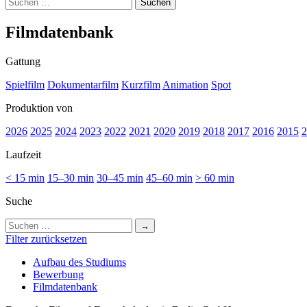
Suchen
nach:
Film­da­ten­bank
Gattung
Spielfilm
Dokumentarfilm
Kurzfilm
Animation
Spot
Produktion von
2026
2025
2024
2023
2022
2021
2020
2019
2018
2017
2016
2015
2
Laufzeit
< 15 min
15–30 min
30–45 min
45–60 min
> 60 min
Suche
Suchen
nach:
Filter zurücksetzen
Auf­bau des Stu­di­ums
Bewer­bung
Film­da­ten­bank