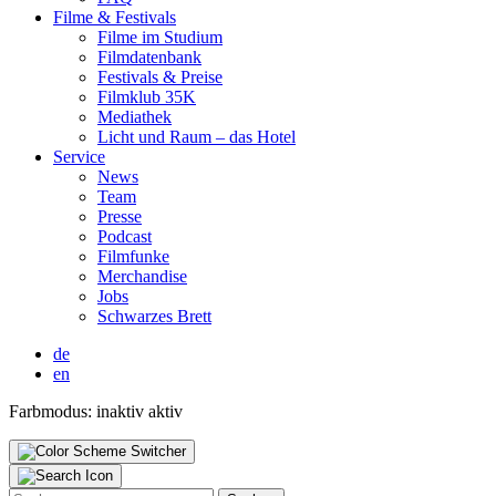
Fil­me & Fes­ti­vals
Fil­me im Stu­di­um
Film­da­ten­bank
Fes­ti­vals & Prei­se
Film­klub 35K
Media­thek
Licht und Raum – das Hotel
Ser­vice
News
Team
Pres­se
Pod­cast
Film­fun­ke
Mer­chan­di­se
Jobs
Schwar­zes Brett
de
en
Farbmodus:
inaktiv
aktiv