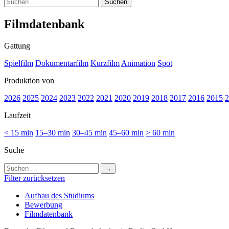
Suchen
nach:
Film­da­ten­bank
Gattung
Spielfilm
Dokumentarfilm
Kurzfilm
Animation
Spot
Produktion von
2026
2025
2024
2023
2022
2021
2020
2019
2018
2017
2016
2015
2
Laufzeit
< 15 min
15–30 min
30–45 min
45–60 min
> 60 min
Suche
Suchen
nach:
Filter zurücksetzen
Auf­bau des Stu­di­ums
Bewer­bung
Film­da­ten­bank