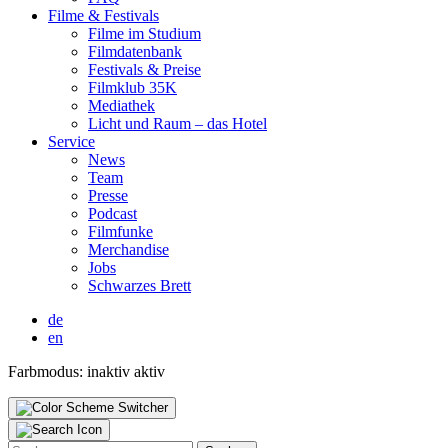
Fil­me & Fes­ti­vals
Fil­me im Stu­di­um
Film­da­ten­bank
Fes­ti­vals & Prei­se
Film­klub 35K
Media­thek
Licht und Raum – das Hotel
Ser­vice
News
Team
Pres­se
Pod­cast
Film­fun­ke
Mer­chan­di­se
Jobs
Schwar­zes Brett
de
en
Farbmodus:
inaktiv
aktiv