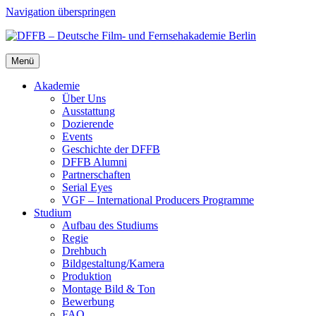
Navigation überspringen
Menü
Aka­de­mie
Über Uns
Aus­stat­tung
Dozie­ren­de
Events
Geschich­te der DFFB
DFFB Alum­ni
Part­ner­schaf­ten
Seri­al Eyes
VGF – Inter­na­tio­nal Pro­du­cers Pro­gram­me
Stu­di­um
Auf­bau des Stu­di­ums
Regie
Dreh­buch
Bildgestaltung/​​Kamera
Pro­duk­ti­on
Mon­ta­ge Bild & Ton
Bewer­bung
FAQ