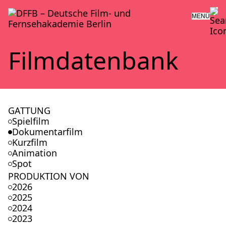
MENÜ
Film­da­ten­bank
GATTUNG
Spielfilm
Dokumentarfilm
Kurzfilm
Animation
Spot
PRODUKTION VON
2026
2025
2024
2023