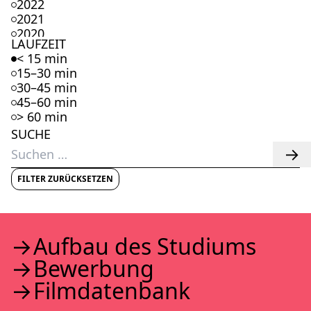
2022
2021
2020
LAUFZEIT
2019
< 15 min
2018
15–30 min
2017
30–45 min
2016
45–60 min
2015
> 60 min
2014
SUCHE
2013
Suchen
2012
nach:
2011
2010
FILTER ZURÜCKSETZEN
2009
2008
2007
2006
Auf­bau des Stu­di­ums
2005
Bewer­bung
2004
2003
Film­da­ten­bank
2002