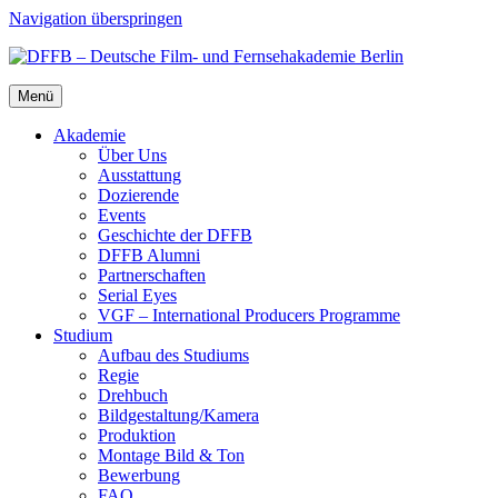
Navigation überspringen
Menü
Aka­de­mie
Über Uns
Aus­stat­tung
Dozie­ren­de
Events
Geschich­te der DFFB
DFFB Alum­ni
Part­ner­schaf­ten
Seri­al Eyes
VGF – Inter­na­tio­nal Pro­du­cers Pro­gram­me
Stu­di­um
Auf­bau des Stu­di­ums
Regie
Dreh­buch
Bildgestaltung/​​Kamera
Pro­duk­ti­on
Mon­ta­ge Bild & Ton
Bewer­bung
FAQ