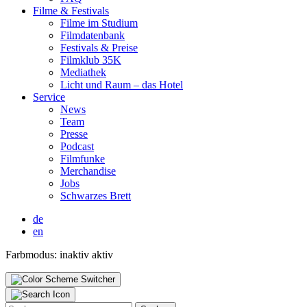
Fil­me & Fes­ti­vals
Fil­me im Stu­di­um
Film­da­ten­bank
Fes­ti­vals & Prei­se
Film­klub 35K
Media­thek
Licht und Raum – das Hotel
Ser­vice
News
Team
Pres­se
Pod­cast
Film­fun­ke
Mer­chan­di­se
Jobs
Schwar­zes Brett
de
en
Farbmodus:
inaktiv
aktiv