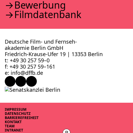
Bewer­bung
Film­da­ten­bank
Deutsche Film- und Fernseh­
akademie Berlin GmbH
Friedrich-Krause-Ufer 19 | 13353 Berlin
t: +49 30 257 59–0
f: +49 30 257 59–161
e: info@​dffb.​de
IMPRES­SUM
DATEN­SCHUTZ
BAR­RIE­RE­FREI­HEIT
KON­TAKT
TEAM
INTRA­NET
R