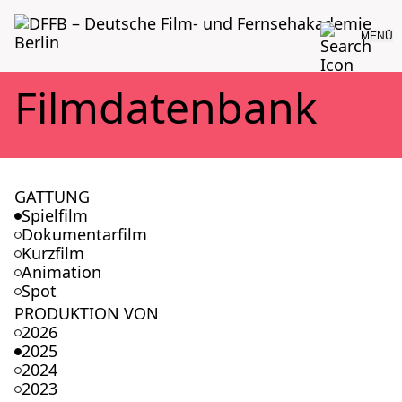
MENÜ
Film­da­ten­bank
GATTUNG
Spielfilm
Dokumentarfilm
Kurzfilm
Animation
Spot
PRODUKTION VON
2026
2025
2024
2023