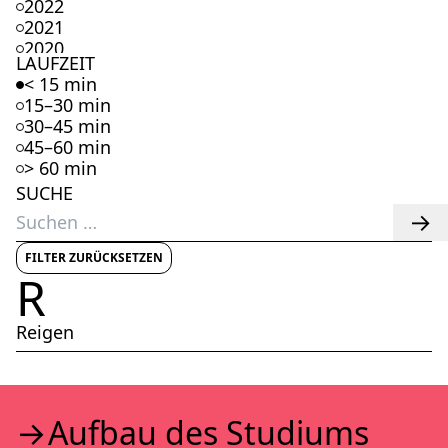
2022
2021
2020
LAUFZEIT
2019
< 15 min
2018
15–30 min
2017
30–45 min
2016
45–60 min
2015
> 60 min
2014
SUCHE
2013
Suchen
2012
nach:
2011
2010
FILTER ZURÜCKSETZEN
R
2009
2008
2007
Reigen
2006
2005
2004
2003
Auf­bau des Stu­di­ums
2002