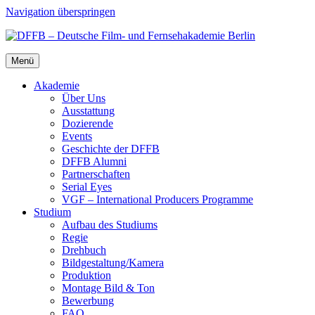
Navigation überspringen
Menü
Aka­de­mie
Über Uns
Aus­stat­tung
Dozie­ren­de
Events
Geschich­te der DFFB
DFFB Alum­ni
Part­ner­schaf­ten
Seri­al Eyes
VGF – Inter­na­tio­nal Pro­du­cers Pro­gram­me
Stu­di­um
Auf­bau des Stu­di­ums
Regie
Dreh­buch
Bildgestaltung/​​Kamera
Pro­duk­ti­on
Mon­ta­ge Bild & Ton
Bewer­bung
FAQ