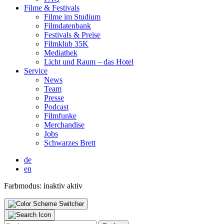
Fil­me & Fes­ti­vals
Fil­me im Stu­di­um
Film­da­ten­bank
Fes­ti­vals & Prei­se
Film­klub 35K
Media­thek
Licht und Raum – das Hotel
Ser­vice
News
Team
Pres­se
Pod­cast
Film­fun­ke
Mer­chan­di­se
Jobs
Schwar­zes Brett
de
en
Farbmodus:
inaktiv
aktiv