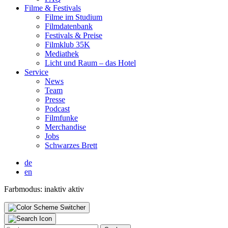
Fil­me & Fes­ti­vals
Fil­me im Stu­di­um
Film­da­ten­bank
Fes­ti­vals & Prei­se
Film­klub 35K
Media­thek
Licht und Raum – das Hotel
Ser­vice
News
Team
Pres­se
Pod­cast
Film­fun­ke
Mer­chan­di­se
Jobs
Schwar­zes Brett
de
en
Farbmodus:
inaktiv
aktiv