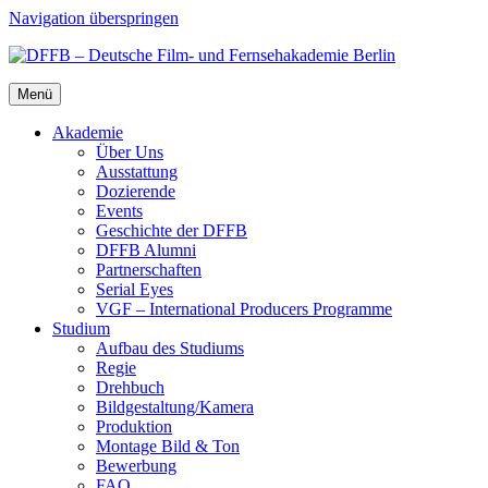
Navigation überspringen
Menü
Aka­de­mie
Über Uns
Aus­stat­tung
Dozie­ren­de
Events
Geschich­te der DFFB
DFFB Alum­ni
Part­ner­schaf­ten
Seri­al Eyes
VGF – Inter­na­tio­nal Pro­du­cers Pro­gram­me
Stu­di­um
Auf­bau des Stu­di­ums
Regie
Dreh­buch
Bildgestaltung/​​Kamera
Pro­duk­ti­on
Mon­ta­ge Bild & Ton
Bewer­bung
FAQ