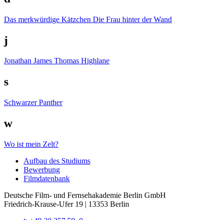
Das merkwürdige Kätzchen
Die Frau hinter der Wand
j
Jonathan James Thomas Highlane
s
Schwarzer Panther
w
Wo ist mein Zelt?
Auf­bau des Stu­di­ums
Bewer­bung
Film­da­ten­bank
Deutsche Film- und Fernseh­akademie Berlin GmbH
Friedrich-Krause-Ufer 19 | 13353 Berlin