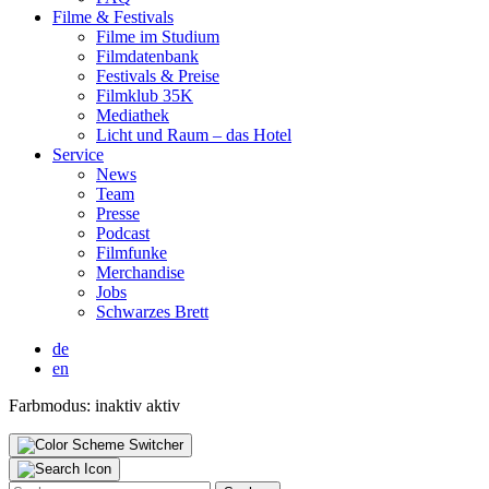
Fil­me & Fes­ti­vals
Fil­me im Stu­di­um
Film­da­ten­bank
Fes­ti­vals & Prei­se
Film­klub 35K
Media­thek
Licht und Raum – das Hotel
Ser­vice
News
Team
Pres­se
Pod­cast
Film­fun­ke
Mer­chan­di­se
Jobs
Schwar­zes Brett
de
en
Farbmodus:
inaktiv
aktiv