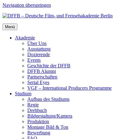
Navigation überspringen
Menü
Aka­de­mie
Über Uns
Aus­stat­tung
Dozie­ren­de
Events
Geschich­te der DFFB
DFFB Alum­ni
Part­ner­schaf­ten
Seri­al Eyes
VGF – Inter­na­tio­nal Pro­du­cers Pro­gram­me
Stu­di­um
Auf­bau des Stu­di­ums
Regie
Dreh­buch
Bildgestaltung/​​Kamera
Pro­duk­ti­on
Mon­ta­ge Bild & Ton
Bewer­bung
FAQ