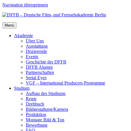
Navigation überspringen
Menü
Aka­de­mie
Über Uns
Aus­stat­tung
Dozie­ren­de
Events
Geschich­te der DFFB
DFFB Alum­ni
Part­ner­schaf­ten
Seri­al Eyes
VGF – Inter­na­tio­nal Pro­du­cers Pro­gram­me
Stu­di­um
Auf­bau des Stu­di­ums
Regie
Dreh­buch
Bildgestaltung/​​Kamera
Pro­duk­ti­on
Mon­ta­ge Bild & Ton
Bewer­bung
FAQ