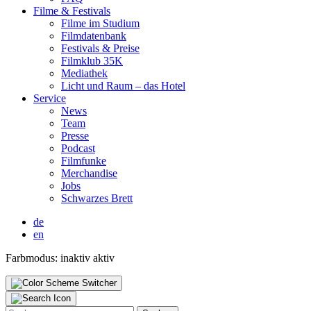
Fil­me & Fes­ti­vals
Fil­me im Stu­di­um
Film­da­ten­bank
Fes­ti­vals & Prei­se
Film­klub 35K
Media­thek
Licht und Raum – das Hotel
Ser­vice
News
Team
Pres­se
Pod­cast
Film­fun­ke
Mer­chan­di­se
Jobs
Schwar­zes Brett
de
en
Farbmodus:
inaktiv
aktiv