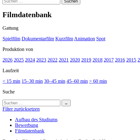
Suchen
nach:
Film­da­ten­bank
Gattung
Spielfilm
Dokumentarfilm
Kurzfilm
Animation
Spot
Produktion von
2026
2025
2024
2023
2022
2021
2020
2019
2018
2017
2016
2015
2
Laufzeit
< 15 min
15–30 min
30–45 min
45–60 min
> 60 min
Suche
Suchen
nach:
Filter zurücksetzen
Auf­bau des Stu­di­ums
Bewer­bung
Film­da­ten­bank