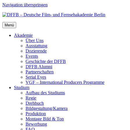
Navigation überspringen
Menü
Aka­de­mie
Über Uns
Aus­stat­tung
Dozie­ren­de
Events
Geschich­te der DFFB
DFFB Alum­ni
Part­ner­schaf­ten
Seri­al Eyes
VGF – Inter­na­tio­nal Pro­du­cers Pro­gram­me
Stu­di­um
Auf­bau des Stu­di­ums
Regie
Dreh­buch
Bildgestaltung/​​Kamera
Pro­duk­ti­on
Mon­ta­ge Bild & Ton
Bewer­bung
FAQ