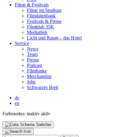
Fil­me & Fes­ti­vals
Fil­me im Stu­di­um
Film­da­ten­bank
Fes­ti­vals & Prei­se
Film­klub 35K
Media­thek
Licht und Raum – das Hotel
Ser­vice
News
Team
Pres­se
Pod­cast
Film­fun­ke
Mer­chan­di­se
Jobs
Schwar­zes Brett
de
en
Farbmodus:
inaktiv
aktiv