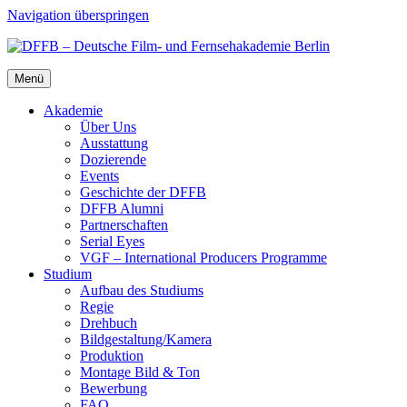
Navigation überspringen
Menü
Aka­de­mie
Über Uns
Aus­stat­tung
Dozie­ren­de
Events
Geschich­te der DFFB
DFFB Alum­ni
Part­ner­schaf­ten
Seri­al Eyes
VGF – Inter­na­tio­nal Pro­du­cers Pro­gram­me
Stu­di­um
Auf­bau des Stu­di­ums
Regie
Dreh­buch
Bildgestaltung/​​Kamera
Pro­duk­ti­on
Mon­ta­ge Bild & Ton
Bewer­bung
FAQ