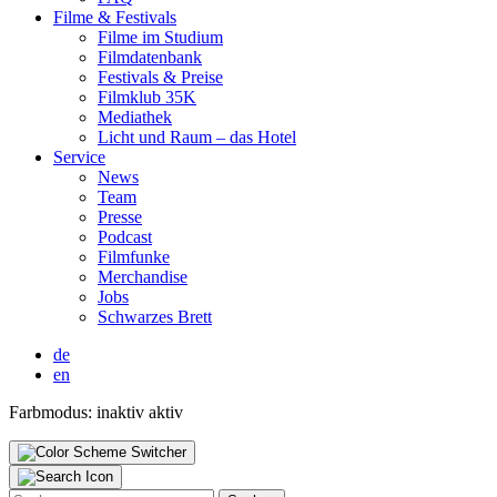
Fil­me & Fes­ti­vals
Fil­me im Stu­di­um
Film­da­ten­bank
Fes­ti­vals & Prei­se
Film­klub 35K
Media­thek
Licht und Raum – das Hotel
Ser­vice
News
Team
Pres­se
Pod­cast
Film­fun­ke
Mer­chan­di­se
Jobs
Schwar­zes Brett
de
en
Farbmodus:
inaktiv
aktiv