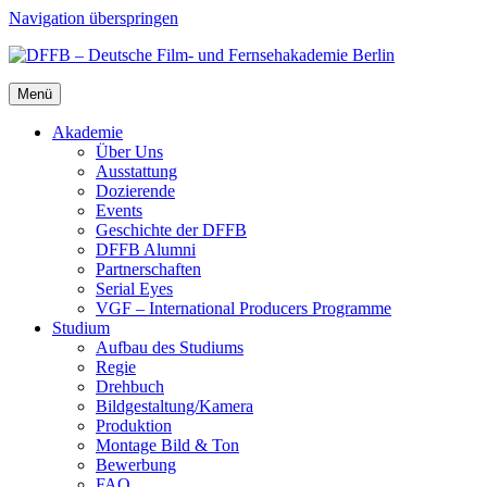
Navigation überspringen
Menü
Aka­de­mie
Über Uns
Aus­stat­tung
Dozie­ren­de
Events
Geschich­te der DFFB
DFFB Alum­ni
Part­ner­schaf­ten
Seri­al Eyes
VGF – Inter­na­tio­nal Pro­du­cers Pro­gram­me
Stu­di­um
Auf­bau des Stu­di­ums
Regie
Dreh­buch
Bildgestaltung/​​Kamera
Pro­duk­ti­on
Mon­ta­ge Bild & Ton
Bewer­bung
FAQ