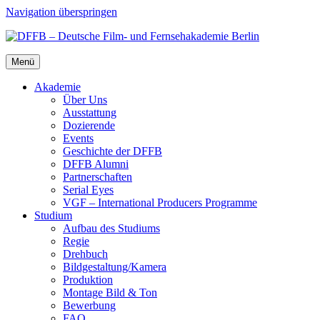
Navigation überspringen
Menü
Aka­de­mie
Über Uns
Aus­stat­tung
Dozie­ren­de
Events
Geschich­te der DFFB
DFFB Alum­ni
Part­ner­schaf­ten
Seri­al Eyes
VGF – Inter­na­tio­nal Pro­du­cers Pro­gram­me
Stu­di­um
Auf­bau des Stu­di­ums
Regie
Dreh­buch
Bildgestaltung/​​Kamera
Pro­duk­ti­on
Mon­ta­ge Bild & Ton
Bewer­bung
FAQ