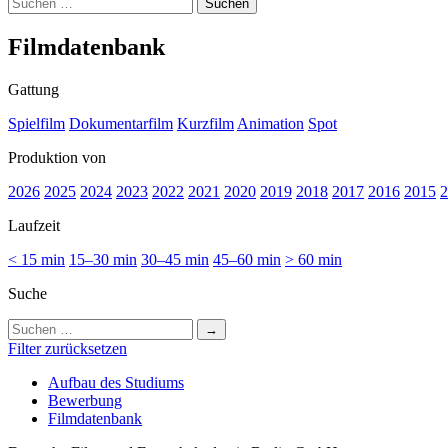
Suchen
nach:
Film­da­ten­bank
Gattung
Spielfilm
Dokumentarfilm
Kurzfilm
Animation
Spot
Produktion von
2026
2025
2024
2023
2022
2021
2020
2019
2018
2017
2016
2015
2
Laufzeit
< 15 min
15–30 min
30–45 min
45–60 min
> 60 min
Suche
Suchen
nach:
Filter zurücksetzen
Auf­bau des Stu­di­ums
Bewer­bung
Film­da­ten­bank