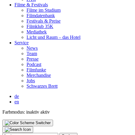
Fil­me & Fes­ti­vals
Fil­me im Stu­di­um
Film­da­ten­bank
Fes­ti­vals & Prei­se
Film­klub 35K
Media­thek
Licht und Raum – das Hotel
Ser­vice
News
Team
Pres­se
Pod­cast
Film­fun­ke
Mer­chan­di­se
Jobs
Schwar­zes Brett
de
en
Farbmodus:
inaktiv
aktiv