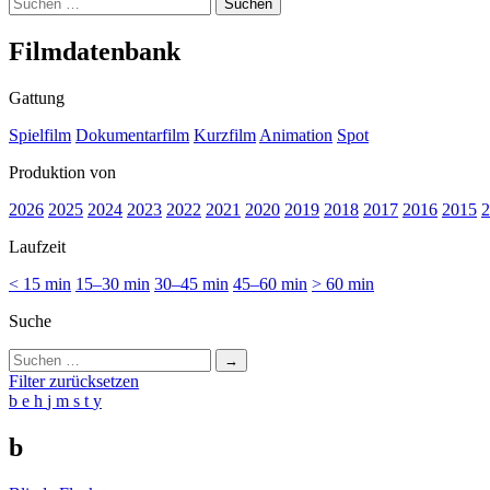
Suchen
nach:
Film­da­ten­bank
Gattung
Spielfilm
Dokumentarfilm
Kurzfilm
Animation
Spot
Produktion von
2026
2025
2024
2023
2022
2021
2020
2019
2018
2017
2016
2015
2
Laufzeit
< 15 min
15–30 min
30–45 min
45–60 min
> 60 min
Suche
Suchen
nach:
Filter zurücksetzen
b
e
h
j
m
s
t
y
b