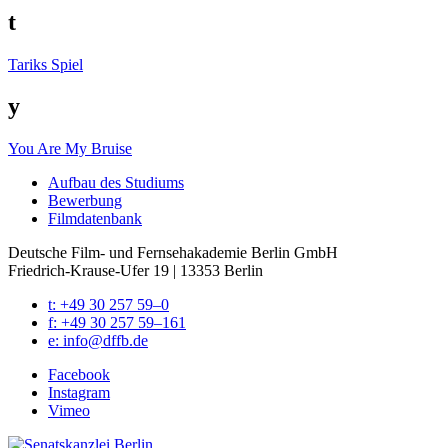
t
Tariks Spiel
y
You Are My Bruise
Auf­bau des Stu­di­ums
Bewer­bung
Film­da­ten­bank
Deutsche Film- und Fernseh­akademie Berlin GmbH
Friedrich-Krause-Ufer 19 | 13353 Berlin
t: +49 30 257 59–0
f: +49 30 257 59–161
e: info@​dffb.​de
Face­book
Insta­gram
Vimeo