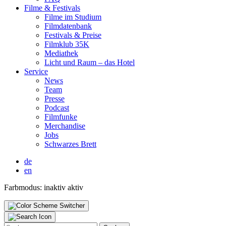
Fil­me & Fes­ti­vals
Fil­me im Stu­di­um
Film­da­ten­bank
Fes­ti­vals & Prei­se
Film­klub 35K
Media­thek
Licht und Raum – das Hotel
Ser­vice
News
Team
Pres­se
Pod­cast
Film­fun­ke
Mer­chan­di­se
Jobs
Schwar­zes Brett
de
en
Farbmodus:
inaktiv
aktiv