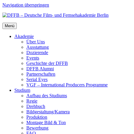
Navigation überspringen
Menü
Aka­de­mie
Über Uns
Aus­stat­tung
Dozie­ren­de
Events
Geschich­te der DFFB
DFFB Alum­ni
Part­ner­schaf­ten
Seri­al Eyes
VGF – Inter­na­tio­nal Pro­du­cers Pro­gram­me
Stu­di­um
Auf­bau des Stu­di­ums
Regie
Dreh­buch
Bildgestaltung/​​Kamera
Pro­duk­ti­on
Mon­ta­ge Bild & Ton
Bewer­bung
FAQ