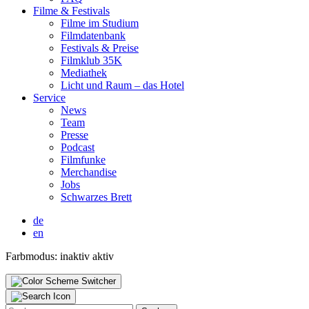
Fil­me & Fes­ti­vals
Fil­me im Stu­di­um
Film­da­ten­bank
Fes­ti­vals & Prei­se
Film­klub 35K
Media­thek
Licht und Raum – das Hotel
Ser­vice
News
Team
Pres­se
Pod­cast
Film­fun­ke
Mer­chan­di­se
Jobs
Schwar­zes Brett
de
en
Farbmodus:
inaktiv
aktiv