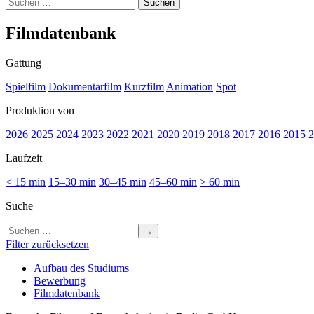
Suchen
nach:
Film­da­ten­bank
Gattung
Spielfilm
Dokumentarfilm
Kurzfilm
Animation
Spot
Produktion von
2026
2025
2024
2023
2022
2021
2020
2019
2018
2017
2016
2015
2
Laufzeit
< 15 min
15–30 min
30–45 min
45–60 min
> 60 min
Suche
Suchen
nach:
Filter zurücksetzen
Auf­bau des Stu­di­ums
Bewer­bung
Film­da­ten­bank