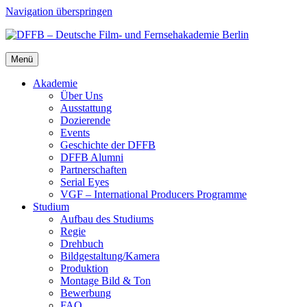
Navigation überspringen
Menü
Aka­de­mie
Über Uns
Aus­stat­tung
Dozie­ren­de
Events
Geschich­te der DFFB
DFFB Alum­ni
Part­ner­schaf­ten
Seri­al Eyes
VGF – Inter­na­tio­nal Pro­du­cers Pro­gram­me
Stu­di­um
Auf­bau des Stu­di­ums
Regie
Dreh­buch
Bildgestaltung/​​Kamera
Pro­duk­ti­on
Mon­ta­ge Bild & Ton
Bewer­bung
FAQ