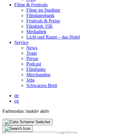
Fil­me & Fes­ti­vals
Fil­me im Stu­di­um
Film­da­ten­bank
Fes­ti­vals & Prei­se
Film­klub 35K
Media­thek
Licht und Raum – das Hotel
Ser­vice
News
Team
Pres­se
Pod­cast
Film­fun­ke
Mer­chan­di­se
Jobs
Schwar­zes Brett
de
en
Farbmodus:
inaktiv
aktiv