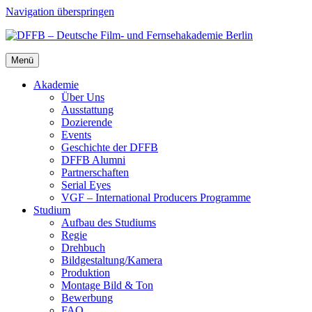
Navigation überspringen
Menü
Aka­de­mie
Über Uns
Aus­stat­tung
Dozie­ren­de
Events
Geschich­te der DFFB
DFFB Alum­ni
Part­ner­schaf­ten
Seri­al Eyes
VGF – Inter­na­tio­nal Pro­du­cers Pro­gram­me
Stu­di­um
Auf­bau des Stu­di­ums
Regie
Dreh­buch
Bildgestaltung/​​Kamera
Pro­duk­ti­on
Mon­ta­ge Bild & Ton
Bewer­bung
FAQ