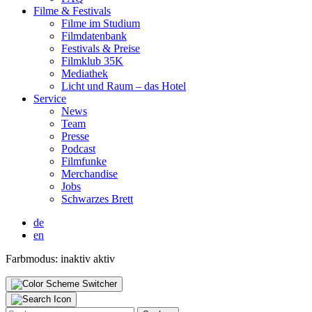
Fil­me & Fes­ti­vals
Fil­me im Stu­di­um
Film­da­ten­bank
Fes­ti­vals & Prei­se
Film­klub 35K
Media­thek
Licht und Raum – das Hotel
Ser­vice
News
Team
Pres­se
Pod­cast
Film­fun­ke
Mer­chan­di­se
Jobs
Schwar­zes Brett
de
en
Farbmodus:
inaktiv
aktiv