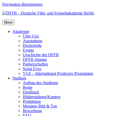
Navigation überspringen
Menü
Aka­de­mie
Über Uns
Aus­stat­tung
Dozie­ren­de
Events
Geschich­te der DFFB
DFFB Alum­ni
Part­ner­schaf­ten
Seri­al Eyes
VGF – Inter­na­tio­nal Pro­du­cers Pro­gram­me
Stu­di­um
Auf­bau des Stu­di­ums
Regie
Dreh­buch
Bildgestaltung/​​Kamera
Pro­duk­ti­on
Mon­ta­ge Bild & Ton
Bewer­bung
FAQ