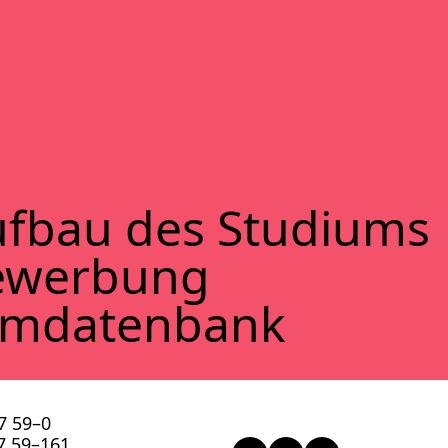
f­bau des Stu­di­ums
ewer­bung
lm­da­ten­bank
57 59–0
57 59–161