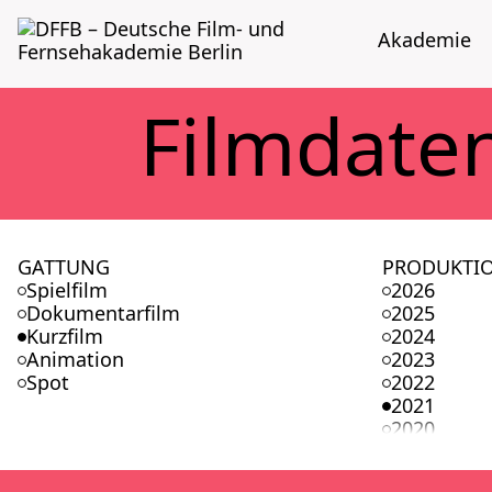
Aka­de­mie
Film­da­te
GATTUNG
PRODUKTI
Spielfilm
2026
Dokumentarfilm
2025
Kurzfilm
2024
Animation
2023
Spot
2022
2021
2020
2019
2018