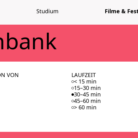
Stu­di­um
Fil­me & Fes­t
n­bank
ON VON
LAUFZEIT
< 15 min
15–30 min
30–45 min
45–60 min
> 60 min