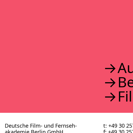
2017
2016
2015
2014
2013
2012
2011
2010
2009
2008
Au
2007
2006
B
2005
2004
2003
Fi
2002
Deutsche Film- und Fernseh­
t: +49 30 2
akademie Berlin GmbH
f: +49 30 2