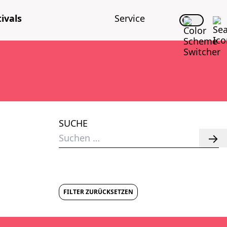
i­vals
Ser­vice
SUCHE
Suchen
nach:
FILTER ZURÜCKSETZEN