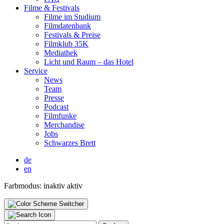
Fil­me & Fes­ti­vals
Fil­me im Stu­di­um
Film­da­ten­bank
Fes­ti­vals & Prei­se
Film­klub 35K
Media­thek
Licht und Raum – das Hotel
Ser­vice
News
Team
Pres­se
Pod­cast
Film­fun­ke
Mer­chan­di­se
Jobs
Schwar­zes Brett
de
en
Farbmodus:
inaktiv
aktiv