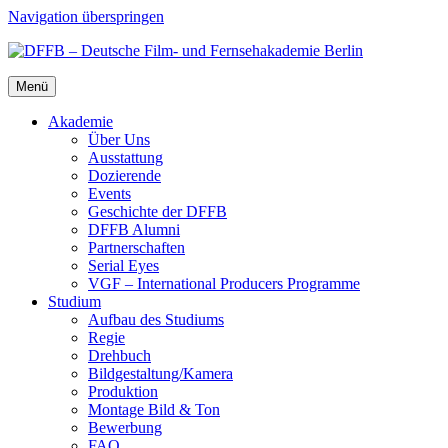
Navigation überspringen
Menü
Aka­de­mie
Über Uns
Aus­stat­tung
Dozie­ren­de
Events
Geschich­te der DFFB
DFFB Alum­ni
Part­ner­schaf­ten
Seri­al Eyes
VGF – Inter­na­tio­nal Pro­du­cers Pro­gram­me
Stu­di­um
Auf­bau des Stu­di­ums
Regie
Dreh­buch
Bildgestaltung/​​Kamera
Pro­duk­ti­on
Mon­ta­ge Bild & Ton
Bewer­bung
FAQ