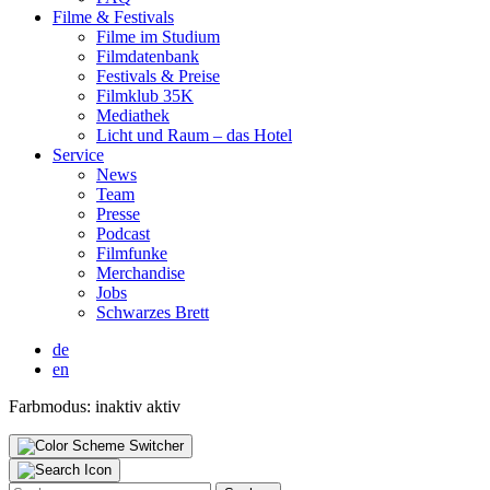
Fil­me & Fes­ti­vals
Fil­me im Stu­di­um
Film­da­ten­bank
Fes­ti­vals & Prei­se
Film­klub 35K
Media­thek
Licht und Raum – das Hotel
Ser­vice
News
Team
Pres­se
Pod­cast
Film­fun­ke
Mer­chan­di­se
Jobs
Schwar­zes Brett
de
en
Farbmodus:
inaktiv
aktiv