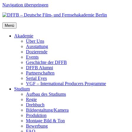
Navigation überspringen
Menü
Aka­de­mie
Über Uns
Aus­stat­tung
Dozie­ren­de
Events
Geschich­te der DFFB
DFFB Alum­ni
Part­ner­schaf­ten
Seri­al Eyes
VGF – Inter­na­tio­nal Pro­du­cers Pro­gram­me
Stu­di­um
Auf­bau des Stu­di­ums
Regie
Dreh­buch
Bildgestaltung/​​Kamera
Pro­duk­ti­on
Mon­ta­ge Bild & Ton
Bewer­bung
FAQ