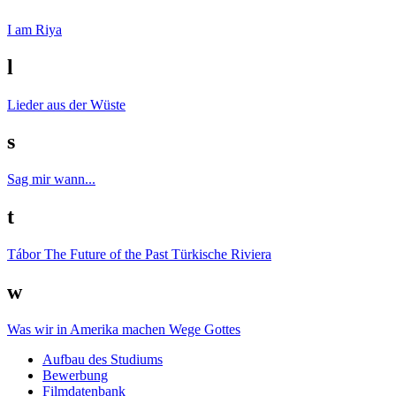
I am Riya
l
Lieder aus der Wüste
s
Sag mir wann...
t
Tábor
The Future of the Past
Türkische Riviera
w
Was wir in Amerika machen
Wege Gottes
Auf­bau des Stu­di­ums
Bewer­bung
Film­da­ten­bank