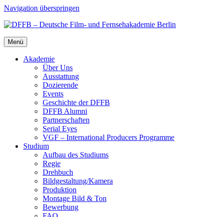
Navigation überspringen
Menü
Aka­de­mie
Über Uns
Aus­stat­tung
Dozie­ren­de
Events
Geschich­te der DFFB
DFFB Alum­ni
Part­ner­schaf­ten
Seri­al Eyes
VGF – Inter­na­tio­nal Pro­du­cers Pro­gram­me
Stu­di­um
Auf­bau des Stu­di­ums
Regie
Dreh­buch
Bildgestaltung/​​Kamera
Pro­duk­ti­on
Mon­ta­ge Bild & Ton
Bewer­bung
FAQ