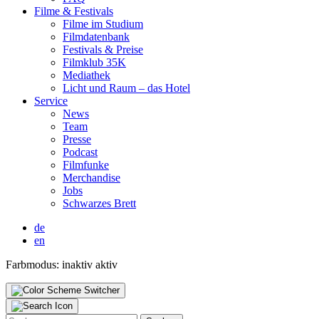
Fil­me & Fes­ti­vals
Fil­me im Stu­di­um
Film­da­ten­bank
Fes­ti­vals & Prei­se
Film­klub 35K
Media­thek
Licht und Raum – das Hotel
Ser­vice
News
Team
Pres­se
Pod­cast
Film­fun­ke
Mer­chan­di­se
Jobs
Schwar­zes Brett
de
en
Farbmodus:
inaktiv
aktiv