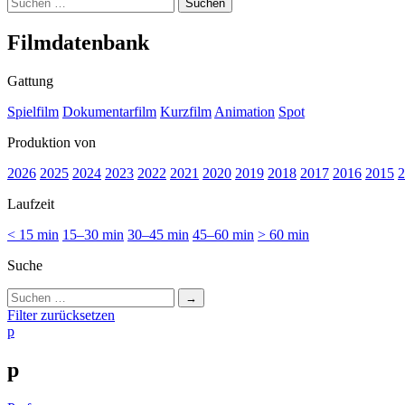
Suchen
nach:
Film­da­ten­bank
Gattung
Spielfilm
Dokumentarfilm
Kurzfilm
Animation
Spot
Produktion von
2026
2025
2024
2023
2022
2021
2020
2019
2018
2017
2016
2015
2
Laufzeit
< 15 min
15–30 min
30–45 min
45–60 min
> 60 min
Suche
Suchen
nach:
Filter zurücksetzen
p
p