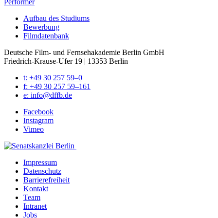
Performer
Auf­bau des Stu­di­ums
Bewer­bung
Film­da­ten­bank
Deutsche Film- und Fernseh­akademie Berlin GmbH
Friedrich-Krause-Ufer 19 | 13353 Berlin
t: +49 30 257 59–0
f: +49 30 257 59–161
e: info@​dffb.​de
Face­book
Insta­gram
Vimeo
Impres­sum
Daten­schutz
Bar­rie­re­frei­heit
Kon­takt
Team
Intra­net
Jobs