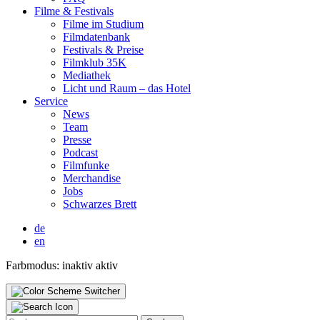
Fil­me & Fes­ti­vals
Fil­me im Stu­di­um
Film­da­ten­bank
Fes­ti­vals & Prei­se
Film­klub 35K
Media­thek
Licht und Raum – das Hotel
Ser­vice
News
Team
Pres­se
Pod­cast
Film­fun­ke
Mer­chan­di­se
Jobs
Schwar­zes Brett
de
en
Farbmodus:
inaktiv
aktiv