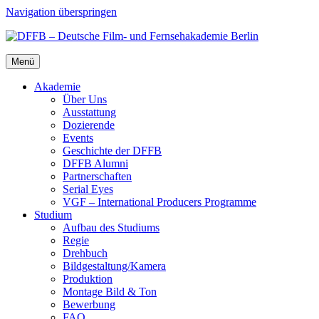
Navigation überspringen
Menü
Aka­de­mie
Über Uns
Aus­stat­tung
Dozie­ren­de
Events
Geschich­te der DFFB
DFFB Alum­ni
Part­ner­schaf­ten
Seri­al Eyes
VGF – Inter­na­tio­nal Pro­du­cers Pro­gram­me
Stu­di­um
Auf­bau des Stu­di­ums
Regie
Dreh­buch
Bildgestaltung/​​Kamera
Pro­duk­ti­on
Mon­ta­ge Bild & Ton
Bewer­bung
FAQ