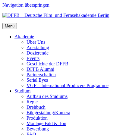
Navigation überspringen
Menü
Aka­de­mie
Über Uns
Aus­stat­tung
Dozie­ren­de
Events
Geschich­te der DFFB
DFFB Alum­ni
Part­ner­schaf­ten
Seri­al Eyes
VGF – Inter­na­tio­nal Pro­du­cers Pro­gram­me
Stu­di­um
Auf­bau des Stu­di­ums
Regie
Dreh­buch
Bildgestaltung/​​Kamera
Pro­duk­ti­on
Mon­ta­ge Bild & Ton
Bewer­bung
FAQ