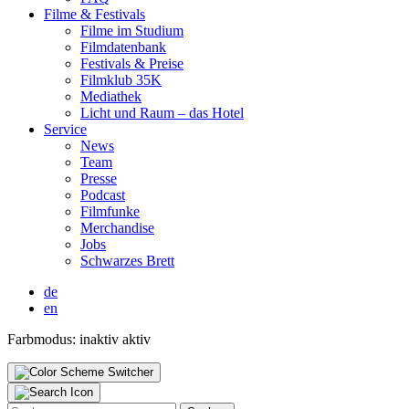
Fil­me & Fes­ti­vals
Fil­me im Stu­di­um
Film­da­ten­bank
Fes­ti­vals & Prei­se
Film­klub 35K
Media­thek
Licht und Raum – das Hotel
Ser­vice
News
Team
Pres­se
Pod­cast
Film­fun­ke
Mer­chan­di­se
Jobs
Schwar­zes Brett
de
en
Farbmodus:
inaktiv
aktiv