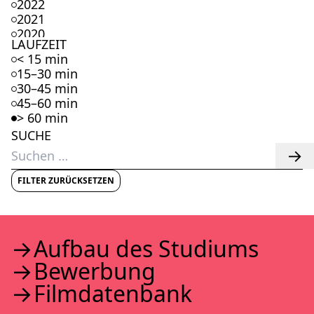
2022
2021
2020
LAUFZEIT
2019
< 15 min
2018
15–30 min
2017
30–45 min
2016
45–60 min
2015
> 60 min
2014
SUCHE
2013
Suchen
2012
nach:
2011
2010
FILTER ZURÜCKSETZEN
2009
2008
2007
2006
Auf­bau des Stu­di­ums
2005
Bewer­bung
2004
2003
Film­da­ten­bank
2002