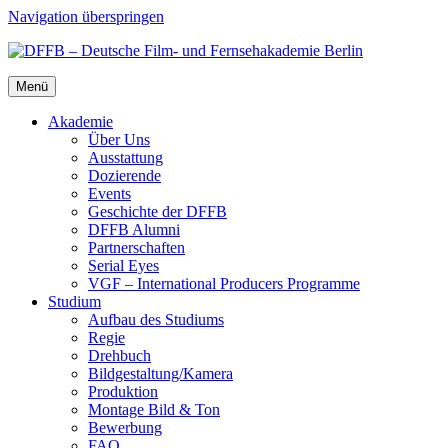
Navigation überspringen
Menü
Aka­de­mie
Über Uns
Aus­stat­tung
Dozie­ren­de
Events
Geschich­te der DFFB
DFFB Alum­ni
Part­ner­schaf­ten
Seri­al Eyes
VGF – Inter­na­tio­nal Pro­du­cers Pro­gram­me
Stu­di­um
Auf­bau des Stu­di­ums
Regie
Dreh­buch
Bildgestaltung/​​Kamera
Pro­duk­ti­on
Mon­ta­ge Bild & Ton
Bewer­bung
FAQ