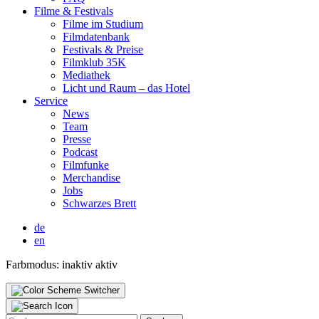
Fil­me & Fes­ti­vals
Fil­me im Stu­di­um
Film­da­ten­bank
Fes­ti­vals & Prei­se
Film­klub 35K
Media­thek
Licht und Raum – das Hotel
Ser­vice
News
Team
Pres­se
Pod­cast
Film­fun­ke
Mer­chan­di­se
Jobs
Schwar­zes Brett
de
en
Farbmodus:
inaktiv
aktiv