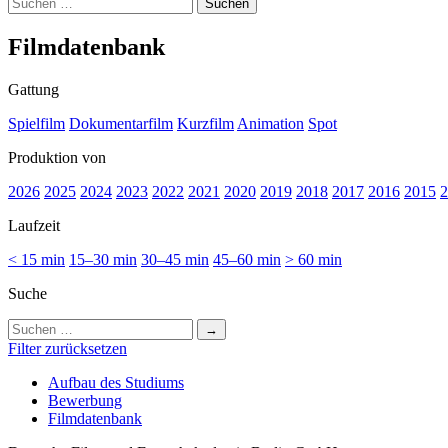
Suchen
nach:
Film­da­ten­bank
Gattung
Spielfilm
Dokumentarfilm
Kurzfilm
Animation
Spot
Produktion von
2026
2025
2024
2023
2022
2021
2020
2019
2018
2017
2016
2015
2
Laufzeit
< 15 min
15–30 min
30–45 min
45–60 min
> 60 min
Suche
Suchen
nach:
Filter zurücksetzen
Auf­bau des Stu­di­ums
Bewer­bung
Film­da­ten­bank