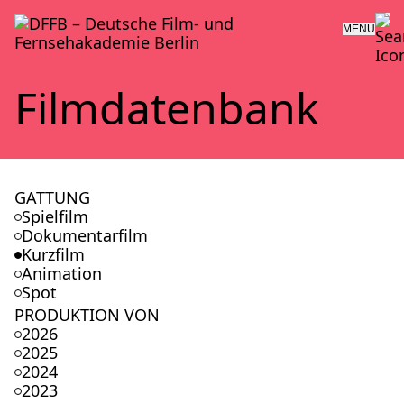
MENÜ
Film­da­ten­bank
GATTUNG
Spielfilm
Dokumentarfilm
Kurzfilm
Animation
Spot
PRODUKTION VON
2026
2025
2024
2023