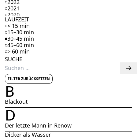
2022
2021
2020
LAUFZEIT
2019
< 15 min
2018
15–30 min
2017
30–45 min
2016
45–60 min
2015
> 60 min
2014
SUCHE
2013
Suchen
2012
nach:
2011
2010
FILTER ZURÜCKSETZEN
B
2009
2008
2007
Blackout
2006
D
2005
2004
2003
Der letzte Mann in Renow
2002
Dicker als Wasser