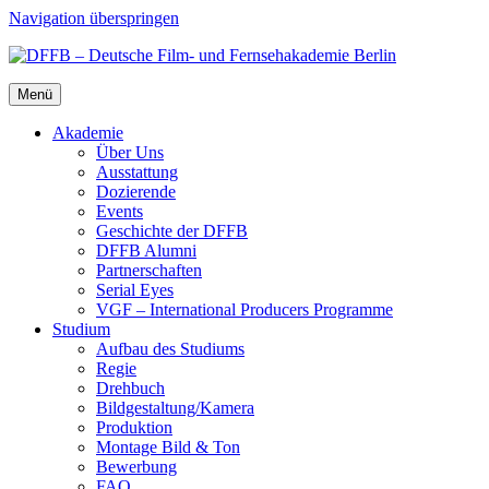
Navigation überspringen
Menü
Aka­de­mie
Über Uns
Aus­stat­tung
Dozie­ren­de
Events
Geschich­te der DFFB
DFFB Alum­ni
Part­ner­schaf­ten
Seri­al Eyes
VGF – Inter­na­tio­nal Pro­du­cers Pro­gram­me
Stu­di­um
Auf­bau des Stu­di­ums
Regie
Dreh­buch
Bildgestaltung/​​Kamera
Pro­duk­ti­on
Mon­ta­ge Bild & Ton
Bewer­bung
FAQ