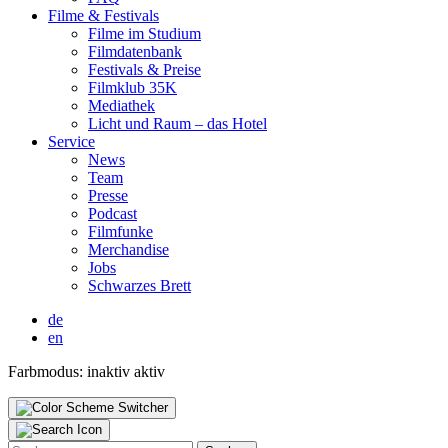
Fil­me & Fes­ti­vals
Fil­me im Stu­di­um
Film­da­ten­bank
Fes­ti­vals & Prei­se
Film­klub 35K
Media­thek
Licht und Raum – das Hotel
Ser­vice
News
Team
Pres­se
Pod­cast
Film­fun­ke
Mer­chan­di­se
Jobs
Schwar­zes Brett
de
en
Farbmodus:
inaktiv
aktiv