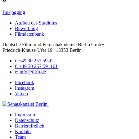
Busjogging
Auf­bau des Stu­di­ums
Bewer­bung
Film­da­ten­bank
Deutsche Film- und Fernseh­akademie Berlin GmbH
Friedrich-Krause-Ufer 19 | 13353 Berlin
t: +49 30 257 59–0
f: +49 30 257 59–161
e: info@​dffb.​de
Face­book
Insta­gram
Vimeo
Impres­sum
Daten­schutz
Bar­rie­re­frei­heit
Kon­takt
Team